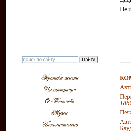
Не и
КО
Авто
Пер
188
Печа
Авт
Блу