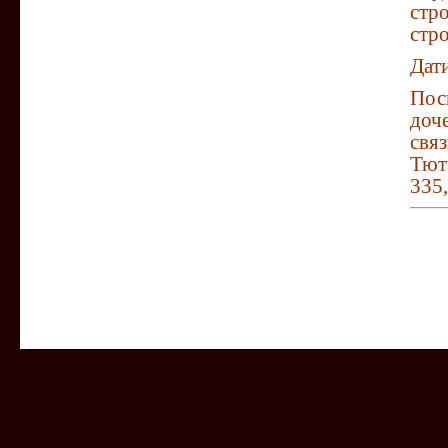
стр
стр
Дати
Пос
доч
свя
Тют
335,