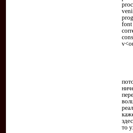
proc
ven
prog
font
corr
con
v<ou
Я т
пот
ниче
пер
вол
реа
каж
зде
то у