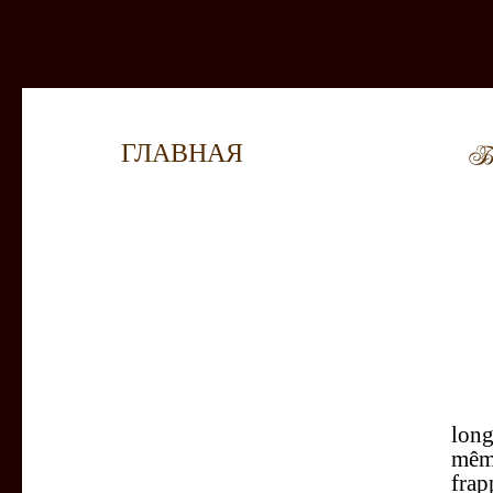
ГЛАВНАЯ
Et m
long
même
frap