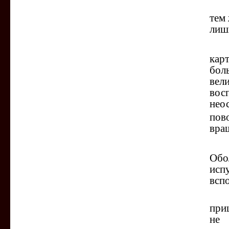
Одн
тем 
лишь
Тре
кар
бол
ве
вос
нео
по
вра
Не
Обо
исп
всп
Нам
при
не 