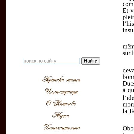
comp
Et v
plei
l’hi
insu
Et c
même
sur l
Ava
deva
bon
Ducs
à qu
l’i
mome
la T
Ici
Obo