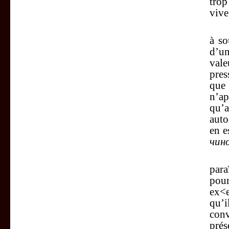
trop
vive
L’au
à so
d’un
val
pres
que
n’ap
qu’a
auto
en e
чин
Mai
para
pour
ex<e
qu’i
conv
prés