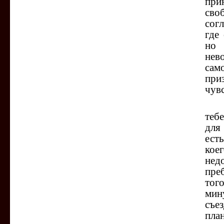
при
сво
сог
где
но 
нев
сам
при
чув
Про
теб
для
ест
коег
нед
пре
тог
мин
съе
пла