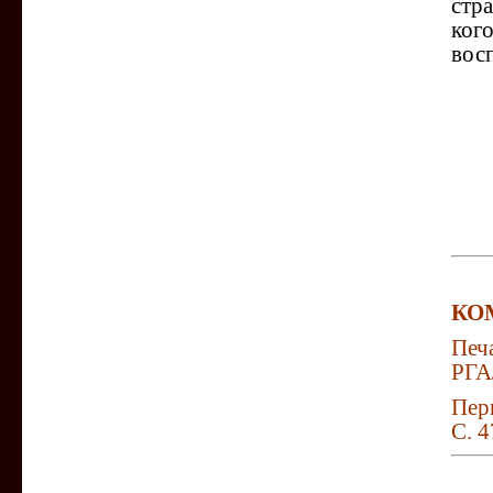
стра
ког
вос
КО
Печ
РГАЛ
Пер
С. 