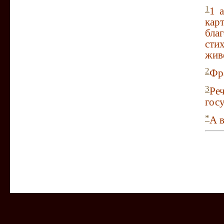
1
1 
ка
бла
сти
живо
2
Фр
3
Ре
гос
*
А в